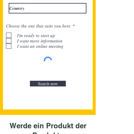
P
Choose the one that suits you best:
*
f
l
I'm ready to start up
i
I want more information
c
I want an online meeting
h
t
f
e
l
d
Search now
Werde ein Produkt der